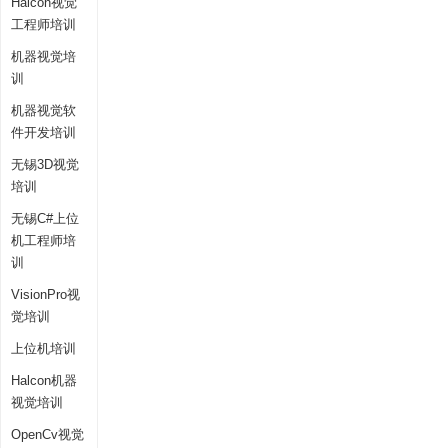
Halcon视觉
工程师培训
机器视觉培
训
机器视觉软
件开发培训
无锡3D视觉
培训
无锡C#上位
机工程师培
训
VisionPro视
觉培训
上位机培训
Halcon机器
视觉培训
OpenCv视觉