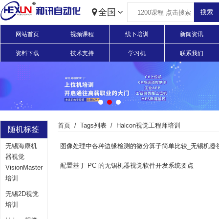
全国
网站首页
视频课程
线下培训
新闻资讯
资料下载
技术支持
学习机
联系我们
首页
Tags列表
Halcon视觉工程师培训
随机标签
无锡海康机
器视觉
配置基于 PC 的无锡机器视觉软件开发系统要点
VisionMaster
培训
无锡2D视觉
培训