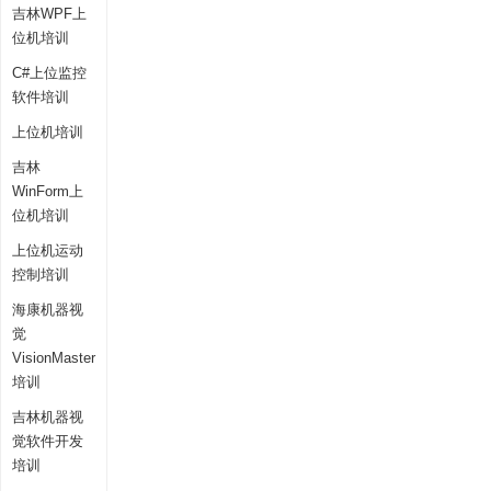
吉林WPF上
位机培训
C#上位监控
软件培训
上位机培训
吉林
WinForm上
位机培训
上位机运动
控制培训
海康机器视
觉
VisionMaster
培训
吉林机器视
觉软件开发
培训