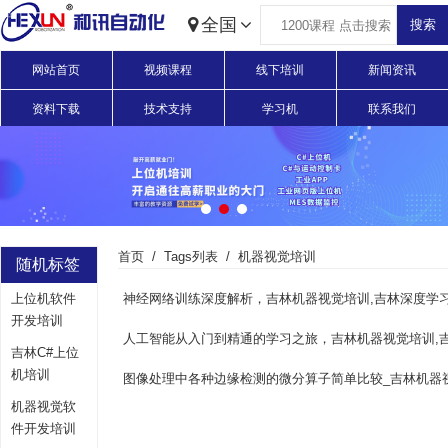
全国
网站首页
视频课程
线下培训
新闻资讯
资料下载
技术支持
学习机
联系我们
首页
Tags列表
机器视觉培训
随机标签
上位机软件
神经网络训练深度解析，吉林机器视觉培训,吉林深度学
开发培训
吉林C#上位
机培训
机器视觉软
件开发培训