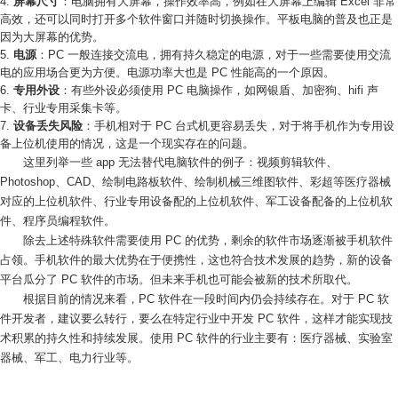
屏幕尺寸
：电脑拥有大屏幕，操作效率高，例如在大屏幕上编辑 Excel 非常
高效，还可以同时打开多个软件窗口并随时切换操作。平板电脑的普及也正是
因为大屏幕的优势。
电源
：PC 一般连接交流电，拥有持久稳定的电源，对于一些需要使用交流
电的应用场合更为方便。电源功率大也是 PC 性能高的一个原因。
专用外设
：有些外设必须使用 PC 电脑操作，如网银盾、加密狗、hifi 声
卡、行业专用采集卡等。
设备丢失风险
：手机相对于 PC 台式机更容易丢失，对于将手机作为专用设
备上位机使用的情况，这是一个现实存在的问题。
这里列举一些 app 无法替代电脑软件的例子：视频剪辑软件、
Photoshop、CAD、绘制电路板软件、绘制机械三维图软件、彩超等医疗器械
对应的上位机软件、行业专用设备配的上位机软件、军工设备配备的上位机软
件、程序员编程软件。
除去上述特殊软件需要使用 PC 的优势，剩余的软件市场逐渐被手机软件
占领。手机软件的最大优势在于便携性，这也符合技术发展的趋势，新的设备
平台瓜分了 PC 软件的市场。但未来手机也可能会被新的技术所取代。
根据目前的情况来看，PC 软件在一段时间内仍会持续存在。对于 PC 软
件开发者，建议要么转行，要么在特定行业中开发 PC 软件，这样才能实现技
术积累的持久性和持续发展。使用 PC 软件的行业主要有：医疗器械、实验室
器械、军工、电力行业等。