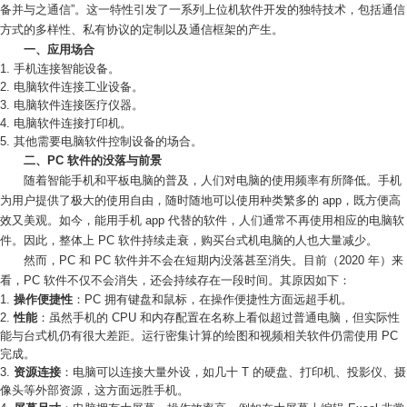
备并与之通信”。这一特性引发了一系列上位机软件开发的独特技术，包括通信
方式的多样性、私有协议的定制以及通信框架的产生。
一、应用场合
手机连接智能设备。
电脑软件连接工业设备。
电脑软件连接医疗仪器。
电脑软件连接打印机。
其他需要电脑软件控制设备的场合。
二、PC 软件的没落与前景
随着智能手机和平板电脑的普及，人们对电脑的使用频率有所降低。手机
为用户提供了极大的使用自由，随时随地可以使用种类繁多的 app，既方便高
效又美观。如今，能用手机 app 代替的软件，人们通常不再使用相应的电脑软
件。因此，整体上 PC 软件持续走衰，购买台式机电脑的人也大量减少。
然而，PC 和 PC 软件并不会在短期内没落甚至消失。目前（2020 年）来
看，PC 软件不仅不会消失，还会持续存在一段时间。其原因如下：
操作便捷性
：PC 拥有键盘和鼠标，在操作便捷性方面远超手机。
性能
：虽然手机的 CPU 和内存配置在名称上看似超过普通电脑，但实际性
能与台式机仍有很大差距。运行密集计算的绘图和视频相关软件仍需使用 PC
完成。
资源连接
：电脑可以连接大量外设，如几十 T 的硬盘、打印机、投影仪、摄
像头等外部资源，这方面远胜手机。