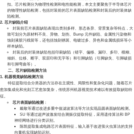
扣。芯片检测分为物理性检测和电性能检测，本文主要聚焦于半导体芯片
的物理性缺陷检测，包括封装前的芯片表面缺陷检测和封装后的封装体缺
陷检测。
芯片缺陷介绍
封装前芯片表面缺陷表现出类别多样、形态各异、背景复杂等特点，大
致可划分为原材料不良、异物、划伤、Bump 元件缺陷、金属性污染物和
蚀刻液脏污残留等，还包括蚀刻锈斑、电镀过多、异色和金属线损坏等小
样本缺陷。
封装后的封装体缺陷包括印刷缺陷（错字、偏移、漏印、多印、模糊、
倾斜、位移、断字、双层印和无字等）和引脚缺陷（引脚缺失、引脚破损
和引脚弯曲等）。
二、芯片缺陷检测方法
机器视觉缺陷检测方法
特征提取结合分类器的方法存在主观性、局限性和复杂化问题，随着芯片
愈加集成化和光刻工艺愈加复杂，传统苏州机器视觉技术难以有效提取缺陷特
征。
芯片表面缺陷检测
：
戴敬等通过改进多重中值滤波算法等方法实现晶圆表面缺陷检测。
SU 等通过超声波激发结合测振仪提取特征，采用遗传算法和 BP
神经网络进行分类识别。
陈凯提取集成电路芯片表面特征，输入基于改进萤火虫算法的支持
向量机实现缺陷识别。