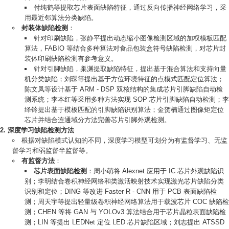
付纯鹤等提取芯片表面缺陷特征，通过反向传播神经网络学习，采
用最近邻算法分类缺陷。
封装体缺陷检测
：
针对印刷缺陷，张静平提出动态缩小图像检测区域的加权模板匹配
算法，FABIO 等结合多种算法对食品包装盒符号缺陷检测，对芯片封
装体印刷缺陷检测有参考意义。
针对引脚缺陷，巢渊提取缺陷特征，提出基于混合算法和支持向量
机分类缺陷；刘琛等提出基于方位环境特征的点模式匹配定位算法；
陈文凤等设计基于 ARM - DSP 双核结构的集成芯片引脚缺陷自动检
测系统；李本红等采用多种方法实现 SOP 芯片引脚缺陷自动检测；李
绎铃提出基于模板匹配的引脚缺陷识别算法；金贺楠通过图像矩定位
芯片并结合连通域分方法完善芯片引脚外观检测。
深度学习缺陷检测方法
根据对缺陷模式认知的不同，深度学习模型可划分为有监督学习、无监
督学习和弱监督半监督等。
有监督方法
：
芯片表面缺陷检测
：周小萌将 Alexnet 应用于 IC 芯片外观缺陷识
别；李明结合卷积神经网络和类激活映射技术实现激光芯片缺陷分类
识别和定位；DING 等改进 Faster R - CNN 用于 PCB 表面缺陷检
测；周天宇等提出轻量级卷积神经网络算法用于载波芯片 COC 缺陷检
测；CHEN 等将 GAN 与 YOLOv3 算法结合用于芯片晶粒表面缺陷检
测；LIN 等提出 LEDNet 定位 LED 芯片缺陷区域；刘志提出 ATSSD