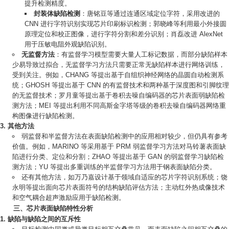
提升检测精度。
封装体缺陷检测
：唐铭豆等通过连通区域定位字符，采用改进的
CNN 进行字符识别实现芯片印刷标识检测；郭晓峰等利用最小外接圆
原理定位和校正图像，进行字符分割和差分识别；肖磊改进 AlexNet
用于压敏电阻外观缺陷识别。
无监督方法
：有监督学习模型需要大量人工标记数据，而部分缺陷样本
少易导致过拟合，无监督学习方法只需要正常无缺陷样本进行网络训练，
受到关注。例如，CHANG 等提出基于自组织神经网络的晶圆自动检测系
统；GHOSH 等提出基于 CNN 的有监督技术和两种基于深度图和引脚纹理
的无监督技术；罗月童等提出基于卷积去噪自编码器的芯片表面弱缺陷检
测方法；MEI 等提出利用不同高斯金字塔等级的卷积去噪自编码器网络重
构图像进行缺陷检测。
其他方法
弱监督和半监督方法在表面缺陷检测中的应用相对较少，但仍具有参考
价值。例如，MARINO 等采用基于 PRM 弱监督学习方法对马铃薯表面缺
陷进行分类、定位和分割；ZHAO 等提出基于 GAN 的弱监督学习缺陷检
测方法；YU 等提出多重训练的半监督学习方法用于钢表面缺陷分类。
还有其他方法，如万乃嘉设计基于领域自适应的芯片字符识别系统；饶
永明等提出面向芯片表面符号的结构缺陷评估方法；主动红外热成像技术
和空气耦合超声激励应用于缺陷检测。
三、芯片表面缺陷特性分析
缺陷与缺陷之间的互斥性