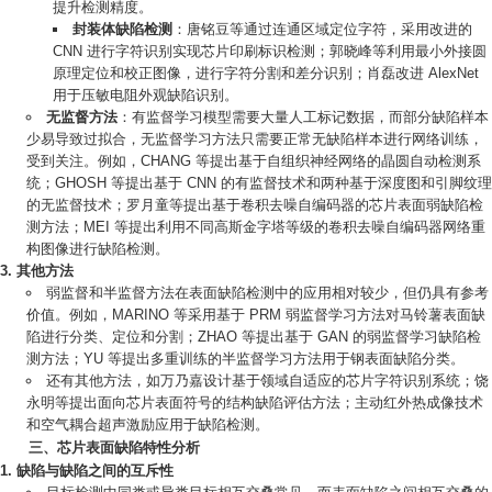
提升检测精度。
封装体缺陷检测
：唐铭豆等通过连通区域定位字符，采用改进的
CNN 进行字符识别实现芯片印刷标识检测；郭晓峰等利用最小外接圆
原理定位和校正图像，进行字符分割和差分识别；肖磊改进 AlexNet
用于压敏电阻外观缺陷识别。
无监督方法
：有监督学习模型需要大量人工标记数据，而部分缺陷样本
少易导致过拟合，无监督学习方法只需要正常无缺陷样本进行网络训练，
受到关注。例如，CHANG 等提出基于自组织神经网络的晶圆自动检测系
统；GHOSH 等提出基于 CNN 的有监督技术和两种基于深度图和引脚纹理
的无监督技术；罗月童等提出基于卷积去噪自编码器的芯片表面弱缺陷检
测方法；MEI 等提出利用不同高斯金字塔等级的卷积去噪自编码器网络重
构图像进行缺陷检测。
其他方法
弱监督和半监督方法在表面缺陷检测中的应用相对较少，但仍具有参考
价值。例如，MARINO 等采用基于 PRM 弱监督学习方法对马铃薯表面缺
陷进行分类、定位和分割；ZHAO 等提出基于 GAN 的弱监督学习缺陷检
测方法；YU 等提出多重训练的半监督学习方法用于钢表面缺陷分类。
还有其他方法，如万乃嘉设计基于领域自适应的芯片字符识别系统；饶
永明等提出面向芯片表面符号的结构缺陷评估方法；主动红外热成像技术
和空气耦合超声激励应用于缺陷检测。
三、芯片表面缺陷特性分析
缺陷与缺陷之间的互斥性