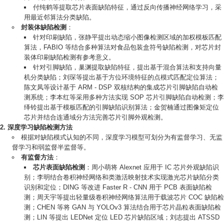
付纯鹤等提取芯片表面缺陷特征，通过反向传播神经网络学习，采
用最近邻算法分类缺陷。
封装体缺陷检测
：
针对印刷缺陷，张静平提出动态缩小图像检测区域的加权模板匹配
算法，FABIO 等结合多种算法对食品包装盒符号缺陷检测，对芯片封
装体印刷缺陷检测有参考意义。
针对引脚缺陷，巢渊提取缺陷特征，提出基于混合算法和支持向量
机分类缺陷；刘琛等提出基于方位环境特征的点模式匹配定位算法；
陈文凤等设计基于 ARM - DSP 双核结构的集成芯片引脚缺陷自动检
测系统；李本红等采用多种方法实现 SOP 芯片引脚缺陷自动检测；李
绎铃提出基于模板匹配的引脚缺陷识别算法；金贺楠通过图像矩定位
芯片并结合连通域分方法完善芯片引脚外观检测。
深度学习缺陷检测方法
根据对缺陷模式认知的不同，深度学习模型可划分为有监督学习、无监
督学习和弱监督半监督等。
有监督方法
：
芯片表面缺陷检测
：周小萌将 Alexnet 应用于 IC 芯片外观缺陷识
别；李明结合卷积神经网络和类激活映射技术实现激光芯片缺陷分类
识别和定位；DING 等改进 Faster R - CNN 用于 PCB 表面缺陷检
测；周天宇等提出轻量级卷积神经网络算法用于载波芯片 COC 缺陷检
测；CHEN 等将 GAN 与 YOLOv3 算法结合用于芯片晶粒表面缺陷检
测；LIN 等提出 LEDNet 定位 LED 芯片缺陷区域；刘志提出 ATSSD