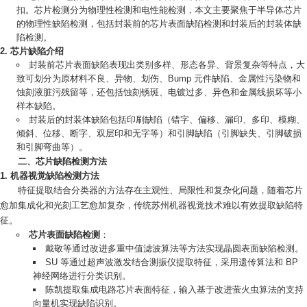
扣。芯片检测分为物理性检测和电性能检测，本文主要聚焦于半导体芯片
的物理性缺陷检测，包括封装前的芯片表面缺陷检测和封装后的封装体缺
陷检测。
芯片缺陷介绍
封装前芯片表面缺陷表现出类别多样、形态各异、背景复杂等特点，大
致可划分为原材料不良、异物、划伤、Bump 元件缺陷、金属性污染物和
蚀刻液脏污残留等，还包括蚀刻锈斑、电镀过多、异色和金属线损坏等小
样本缺陷。
封装后的封装体缺陷包括印刷缺陷（错字、偏移、漏印、多印、模糊、
倾斜、位移、断字、双层印和无字等）和引脚缺陷（引脚缺失、引脚破损
和引脚弯曲等）。
二、芯片缺陷检测方法
机器视觉缺陷检测方法
特征提取结合分类器的方法存在主观性、局限性和复杂化问题，随着芯片
愈加集成化和光刻工艺愈加复杂，传统苏州机器视觉技术难以有效提取缺陷特
征。
芯片表面缺陷检测
：
戴敬等通过改进多重中值滤波算法等方法实现晶圆表面缺陷检测。
SU 等通过超声波激发结合测振仪提取特征，采用遗传算法和 BP
神经网络进行分类识别。
陈凯提取集成电路芯片表面特征，输入基于改进萤火虫算法的支持
向量机实现缺陷识别。