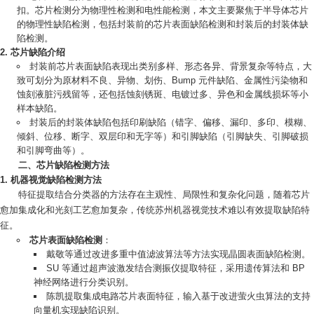
扣。芯片检测分为物理性检测和电性能检测，本文主要聚焦于半导体芯片
的物理性缺陷检测，包括封装前的芯片表面缺陷检测和封装后的封装体缺
陷检测。
芯片缺陷介绍
封装前芯片表面缺陷表现出类别多样、形态各异、背景复杂等特点，大
致可划分为原材料不良、异物、划伤、Bump 元件缺陷、金属性污染物和
蚀刻液脏污残留等，还包括蚀刻锈斑、电镀过多、异色和金属线损坏等小
样本缺陷。
封装后的封装体缺陷包括印刷缺陷（错字、偏移、漏印、多印、模糊、
倾斜、位移、断字、双层印和无字等）和引脚缺陷（引脚缺失、引脚破损
和引脚弯曲等）。
二、芯片缺陷检测方法
机器视觉缺陷检测方法
特征提取结合分类器的方法存在主观性、局限性和复杂化问题，随着芯片
愈加集成化和光刻工艺愈加复杂，传统苏州机器视觉技术难以有效提取缺陷特
征。
芯片表面缺陷检测
：
戴敬等通过改进多重中值滤波算法等方法实现晶圆表面缺陷检测。
SU 等通过超声波激发结合测振仪提取特征，采用遗传算法和 BP
神经网络进行分类识别。
陈凯提取集成电路芯片表面特征，输入基于改进萤火虫算法的支持
向量机实现缺陷识别。