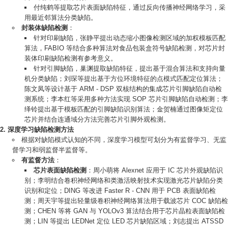
付纯鹤等提取芯片表面缺陷特征，通过反向传播神经网络学习，采
用最近邻算法分类缺陷。
封装体缺陷检测
：
针对印刷缺陷，张静平提出动态缩小图像检测区域的加权模板匹配
算法，FABIO 等结合多种算法对食品包装盒符号缺陷检测，对芯片封
装体印刷缺陷检测有参考意义。
针对引脚缺陷，巢渊提取缺陷特征，提出基于混合算法和支持向量
机分类缺陷；刘琛等提出基于方位环境特征的点模式匹配定位算法；
陈文凤等设计基于 ARM - DSP 双核结构的集成芯片引脚缺陷自动检
测系统；李本红等采用多种方法实现 SOP 芯片引脚缺陷自动检测；李
绎铃提出基于模板匹配的引脚缺陷识别算法；金贺楠通过图像矩定位
芯片并结合连通域分方法完善芯片引脚外观检测。
深度学习缺陷检测方法
根据对缺陷模式认知的不同，深度学习模型可划分为有监督学习、无监
督学习和弱监督半监督等。
有监督方法
：
芯片表面缺陷检测
：周小萌将 Alexnet 应用于 IC 芯片外观缺陷识
别；李明结合卷积神经网络和类激活映射技术实现激光芯片缺陷分类
识别和定位；DING 等改进 Faster R - CNN 用于 PCB 表面缺陷检
测；周天宇等提出轻量级卷积神经网络算法用于载波芯片 COC 缺陷检
测；CHEN 等将 GAN 与 YOLOv3 算法结合用于芯片晶粒表面缺陷检
测；LIN 等提出 LEDNet 定位 LED 芯片缺陷区域；刘志提出 ATSSD