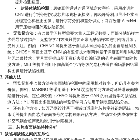
提升检测精度。
封装体缺陷检测
：唐铭豆等通过连通区域定位字符，采用改进的
CNN 进行字符识别实现芯片印刷标识检测；郭晓峰等利用最小外接圆
原理定位和校正图像，进行字符分割和差分识别；肖磊改进 AlexNet
用于压敏电阻外观缺陷识别。
无监督方法
：有监督学习模型需要大量人工标记数据，而部分缺陷样本
少易导致过拟合，无监督学习方法只需要正常无缺陷样本进行网络训练，
受到关注。例如，CHANG 等提出基于自组织神经网络的晶圆自动检测系
统；GHOSH 等提出基于 CNN 的有监督技术和两种基于深度图和引脚纹理
的无监督技术；罗月童等提出基于卷积去噪自编码器的芯片表面弱缺陷检
测方法；MEI 等提出利用不同高斯金字塔等级的卷积去噪自编码器网络重
构图像进行缺陷检测。
其他方法
弱监督和半监督方法在表面缺陷检测中的应用相对较少，但仍具有参考
价值。例如，MARINO 等采用基于 PRM 弱监督学习方法对马铃薯表面缺
陷进行分类、定位和分割；ZHAO 等提出基于 GAN 的弱监督学习缺陷检
测方法；YU 等提出多重训练的半监督学习方法用于钢表面缺陷分类。
还有其他方法，如万乃嘉设计基于领域自适应的芯片字符识别系统；饶
永明等提出面向芯片表面符号的结构缺陷评估方法；主动红外热成像技术
和空气耦合超声激励应用于缺陷检测。
三、芯片表面缺陷特性分析
缺陷与缺陷之间的互斥性